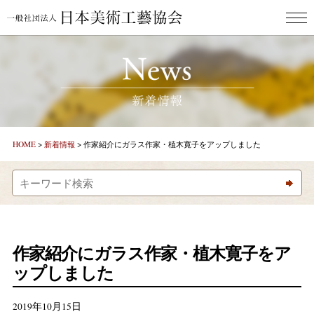
HOME
ごあいさつ
新着情報
HOME
>
新着情報
>
作家紹介にガラス作家・植木寛子をアップしました
コラム「美しとき」
コラム「美しい日本のことば」
作家紹介
作家紹介にガラス作家・植木寛子をア
ップしました
お問合わせ
2019年10月15日
美し人GALLERY