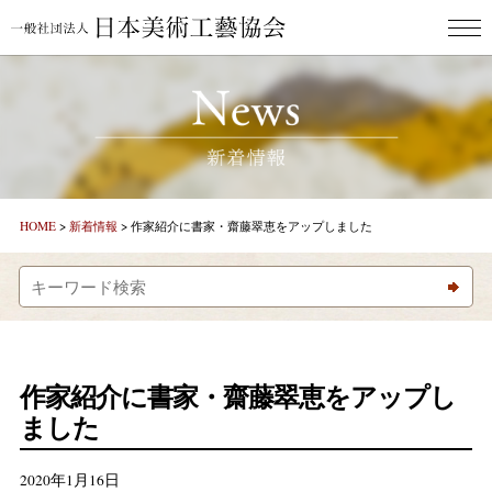
HOME
ごあいさつ
新着情報
HOME
>
新着情報
>
作家紹介に書家・齋藤翠恵をアップしました
コラム「美しとき」
コラム「美しい日本のことば」
作家紹介
作家紹介に書家・齋藤翠恵をアップし
ました
お問合わせ
2020年1月16日
美し人GALLERY