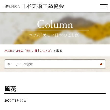
HOME
ごあいさつ
新着情報
HOME
>
コラム「美しい日本のことば」
>
風花
コラム「美しとき」
コラム「美しい日本のことば」
作家紹介
風花
お問合わせ
2020年1月10日
美し人GALLERY