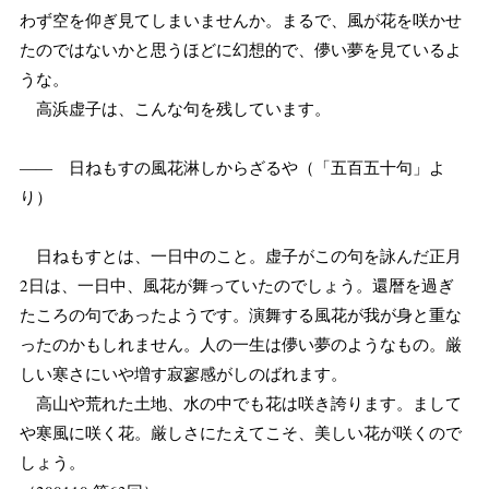
わず空を仰ぎ見てしまいませんか。まるで、風が花を咲かせ
たのではないかと思うほどに幻想的で、儚い夢を見ているよ
うな。
高浜虚子は、こんな句を残しています。
―― 日ねもすの風花淋しからざるや（「五百五十句」よ
り）
日ねもすとは、一日中のこと。虚子がこの句を詠んだ正月
2日は、一日中、風花が舞っていたのでしょう。還暦を過ぎ
たころの句であったようです。演舞する風花が我が身と重な
ったのかもしれません。人の一生は儚い夢のようなもの。厳
しい寒さにいや増す寂寥感がしのばれます。
高山や荒れた土地、水の中でも花は咲き誇ります。まして
や寒風に咲く花。厳しさにたえてこそ、美しい花が咲くので
しょう。