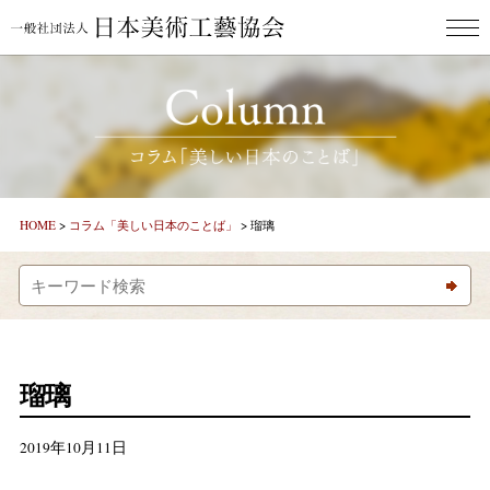
HOME
ごあいさつ
新着情報
HOME
>
コラム「美しい日本のことば」
>
瑠璃
コラム「美しとき」
コラム「美しい日本のことば」
作家紹介
瑠璃
お問合わせ
2019年10月11日
美し人GALLERY