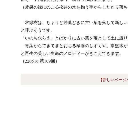
（常磐の緑にのこる松井の水を掬う手からしたたり落ち
常緑樹は、ちょうど若葉どきに古い葉を落して新しい
と呼ぶそうです。
「いのち永らえ」とばかりに古い葉を落として土に還り
青葉からてきてきとおちる翠雨のしずくや、常盤木が
と再生の美しい生命のメロディーがきこえてきます。
（220516 第109回）
【新しいページ