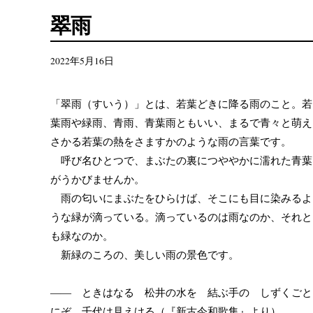
翠雨
2022年5月16日
「翠雨（すいう）」とは、若葉どきに降る雨のこと。若
葉雨や緑雨、青雨、青葉雨ともいい、まるで青々と萌え
さかる若葉の熱をさますかのような雨の言葉です。
呼び名ひとつで、まぶたの裏につややかに濡れた青葉
がうかびませんか。
雨の匂いにまぶたをひらけば、そこにも目に染みるよ
うな緑が滴っている。滴っているのは雨なのか、それと
も緑なのか。
新緑のころの、美しい雨の景色です。
―― ときはなる 松井の水を 結ぶ手の しずくごと
にぞ 千代は見えける（『新古今和歌集』より）