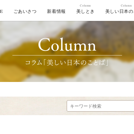
Column
Column
E
ごあいさつ
新着情報
美しとき
美しい日本の
HOME
ごあいさつ
新着情報
コラム「美しとき」
コラム「美しい日本のことば」
作家紹介
お問合わせ
美し人GALLERY