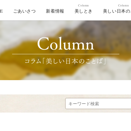
Column
Column
E
ごあいさつ
新着情報
美しとき
美しい日本の
HOME
ごあいさつ
新着情報
コラム「美しとき」
コラム「美しい日本のことば」
作家紹介
お問合わせ
美し人GALLERY