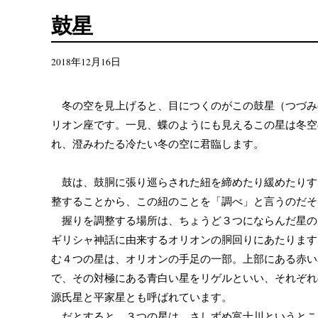
鼓星
2018年12月16日
冬の空を見上げると、目につくのがこの鼓星（つづみ
リオン座です。一見、蝶のようにも見えるこの星は冬空
れ、澄みわたる冷たい冬の空に君臨します。
鼓は、鼓胴に張り巡らされた紐を締めたり緩めたりす
整することから、この紐のことを「調べ」と言うのだそ
握りを調整する場所は、ちょうど３つにならんだ星の
ギリシャ神話に由来するオリオンの胴回りにあたります
む４つの星は、オリオンの手足の一部。上部にある赤い
で、その対極にある青白い星をリゲルといい、それぞれ
源氏星と平家星とも呼ばれています。
だとすると、３つの星は、さしずめ富士川というとこ