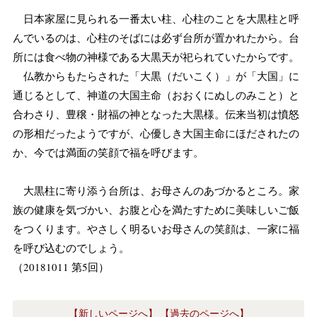
日本家屋に見られる一番太い柱、心柱のことを大黒柱と呼
んでいるのは、心柱のそばには必ず台所が置かれたから。台
所には食べ物の神様である大黒天が祀られていたからです。
仏教からもたらされた「大黒（だいこく）」が「大国」に
通じるとして、神道の大国主命（おおくにぬしのみこと）と
合わさり、豊穣・財福の神となった大黒様。伝来当初は憤怒
の形相だったようですが、心優しき大国主命にほだされたの
か、今では満面の笑顔で福を呼びます。
大黒柱に寄り添う台所は、お母さんのあづかるところ。家
族の健康を気づかい、お腹と心を満たすために美味しいご飯
をつくります。やさしく明るいお母さんの笑顔は、一家に福
を呼び込むのでしょう。
（20181011 第5回）
【新しいページへ】
【過去のページへ】