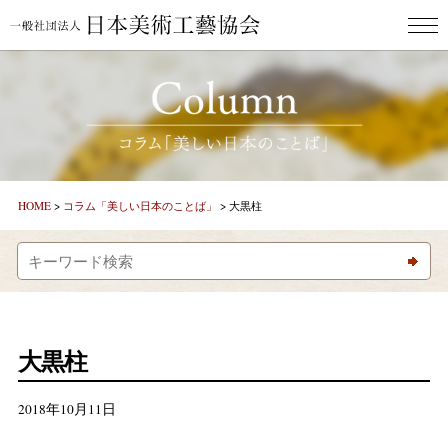
HOME
ごあいさつ
新着情報
HOME
>
コラム「美しい日本のことば」
>
大黒柱
コラム「美しとき」
コラム「美しい日本のことば」
作家紹介
大黒柱
お問合わせ
2018年10月11日
美し人GALLERY